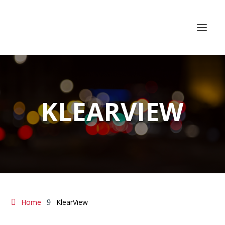
KLEARVIEW
Home
KlearView
9